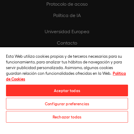
Protocolo de acoso
Política de IA
Universidad Europea
Contacto
Biblioteca
Esta Web utiliza cookies propias y de terceros necesarias para su
funcionamiento, para analizar tus hábitos de navegación y para
servir publicidad personalizada. Asimismo, algunas cookies
Fundación Universidad Europea
guardan relación con funcionalidades ofrecidas en la Web.
Política
de Cookies
Titulaciones por instituciones
Aceptar todas
Configurar preferencias
¿Te informamos?
Rechazar todas
Universidad Europea © 2026. Todos Los Derechos Reservados