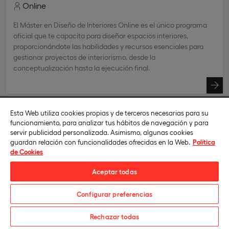
Online
El Máster en Diseño de Interiores Online es el único programa
oficial que te capacita para diseñar espacios interiores,
proporcionándote las habilidades y recursos esenciales para
gestionar proyectos de interiorismo, desde la
conceptualización hasta la ejecución final.
Esta Web utiliza cookies propias y de terceros necesarias para su
funcionamiento, para analizar tus hábitos de navegación y para
servir publicidad personalizada. Asimismo, algunas cookies
guardan relación con funcionalidades ofrecidas en la Web.
Política
de Cookies
Aceptar todas
Configurar preferencias
Solicita información
Rechazar todas
Política de privacidad