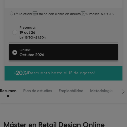
Título oficial
Online con clases en directo
12 meses, 60 ECTS
Presencial:
19 oct 26
L-J 18:30h-21:30h
Online:
Octubre 2026
-20%
¡Descuento hasta el 15 de agosto!
Resumen
Plan de estudios
Empleabilidad
Metodología
Adm
Máster en Retail Design Online