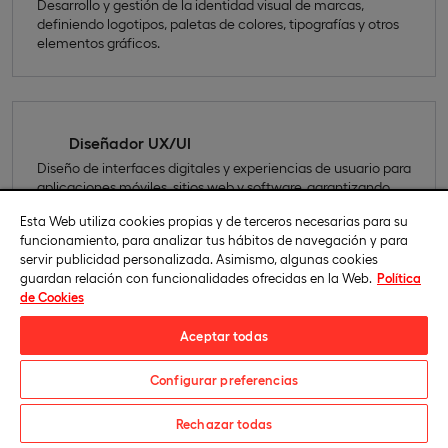
Desarrollo y gestión de la identidad visual de marcas,
definiendo logotipos, paletas de colores, tipografías y otros
elementos gráficos.
Diseñador UX/UI
Diseño de interfaces digitales y experiencias de usuario para
aplicaciones móviles, sitios web y software, garantizando
usabilidad y atractivo visual.
Esta Web utiliza cookies propias y de terceros necesarias para su
funcionamiento, para analizar tus hábitos de navegación y para
servir publicidad personalizada. Asimismo, algunas cookies
guardan relación con funcionalidades ofrecidas en la Web.
Política
de Cookies
Diseñador gráfico digital
Creación de identidad visual, branding y material gráfico
Aceptar todas
para entornos digitales y redes sociales, aplicando
estrategias de comunicación visual.
Configurar preferencias
Descarga el catálogo
Rechazar todas