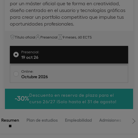
por un máster oficial que te forma en creatividad,
diseño centrado en el usuario y tecnologías gráficas
para crear un portfolio competitivo que impulse tus
oportunidades profesionales.
Título oficial
Presencial
9 meses, 60 ECTS
Presencial:
19 oct 26
Online:
Octubre 2026
Descuento en reserva de plaza para el
-30%
curso 26/27 ¡Solo hasta el 31 de agosto!
Resumen
Plan de estudios
Empleabilidad
Admisiones
Clau