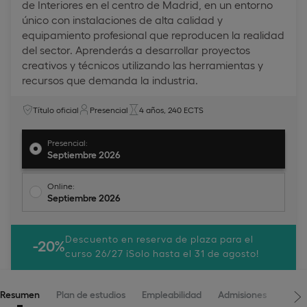
de Interiores en el centro de Madrid, en un entorno
único con instalaciones de alta calidad y
equipamiento profesional que reproducen la realidad
del sector. Aprenderás a desarrollar proyectos
creativos y técnicos utilizando las herramientas y
recursos que demanda la industria.
Título oficial
Presencial
4 años, 240 ECTS
Presencial:
Septiembre 2026
Online:
Septiembre 2026
Descuento en reserva de plaza para el
-20%
curso 26/27 ¡Solo hasta el 31 de agosto!
Resumen
Plan de estudios
Empleabilidad
Admisiones
Claus