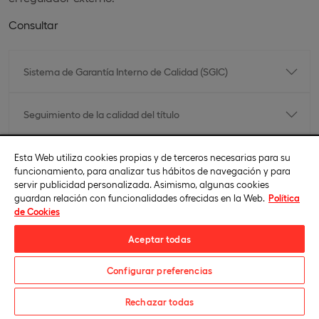
Consultar
Sistema de Garantía Interno de Calidad (SGIC)
Seguimiento de la calidad del título
Resultados de procesos y RUCT
Esta Web utiliza cookies propias y de terceros necesarias para su
funcionamiento, para analizar tus hábitos de navegación y para
servir publicidad personalizada. Asimismo, algunas cookies
guardan relación con funcionalidades ofrecidas en la Web.
Política
Normativa
de Cookies
Aceptar todas
Servicios al estudiante
Configurar preferencias
Descarga el catálogo
Rechazar todas