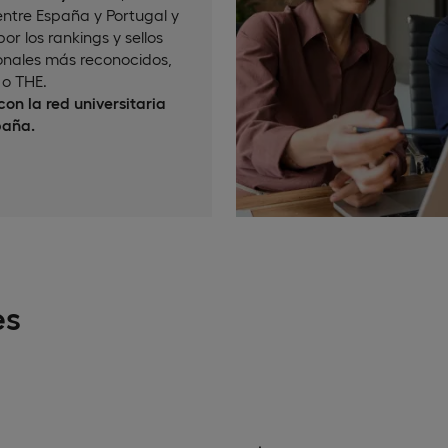
ntre España y Portugal y
or los rankings y sellos
onales más reconocidos,
o THE.
on la red universitaria
paña.
es