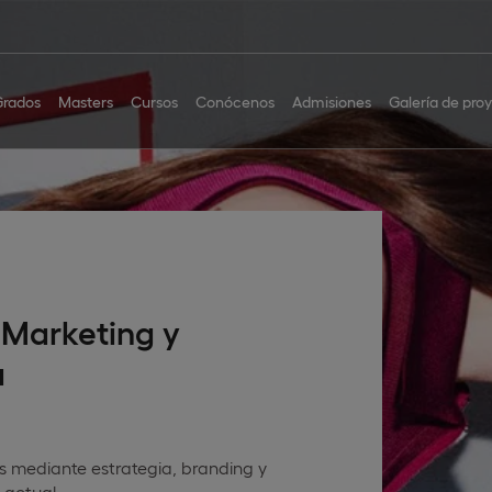
Grados
Masters
Cursos
Conócenos
Admisiones
Galería de pro
 Marketing y
a
 mediante estrategia, branding y
actual.