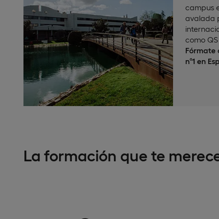
campus e
avalada p
internaci
como QS 
Fórmate c
nº1 en Es
La formación que te merec