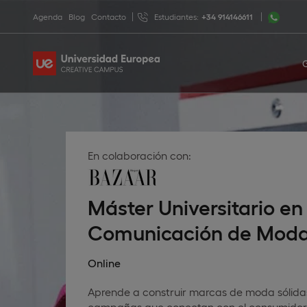
Agenda
Blog
Contacto
Estudiantes:
+34 914146611
En colaboración con:
Máster Universitario en
Comunicación de Mod
Online
Aprende a construir marcas de moda sólidas
campañas que conectan con el consumidor 