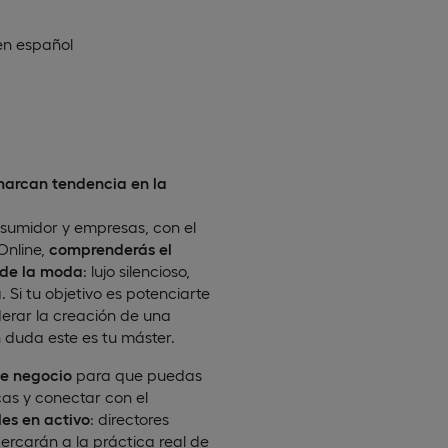
en
español
marcan tendencia en la
sumidor y empresas, con el
Online,
comprenderás el
 de la moda
: lujo silencioso,
Si tu objetivo es potenciarte
derar la creación de una
duda este es tu máster.
de negocio
para que puedas
as y conectar con el
les en activo
: directores
rcarán a la práctica real de