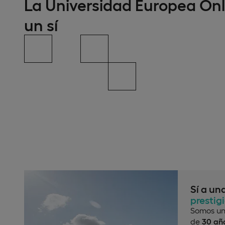
La Universidad Europea Onl
un sí
Sí a un
prestig
Somos un
de
30 año