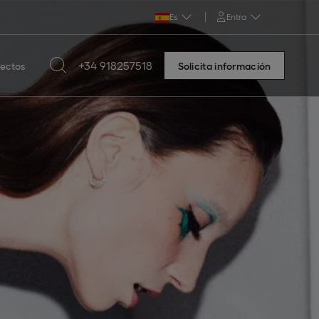
Es
Entra
+34 918257518
yectos
Solicita información