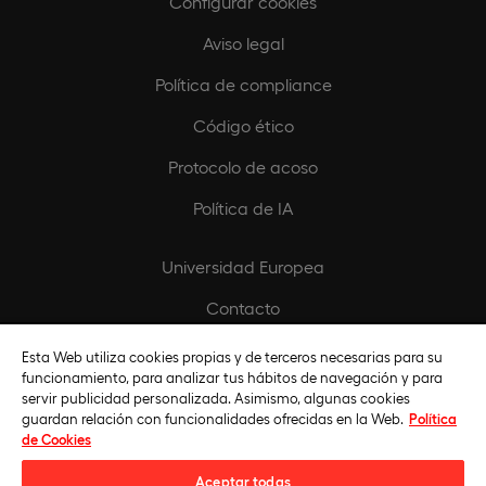
Configurar cookies
Aviso legal
Política de compliance
Código ético
Protocolo de acoso
Política de IA
Universidad Europea
Contacto
Biblioteca
Esta Web utiliza cookies propias y de terceros necesarias para su
funcionamiento, para analizar tus hábitos de navegación y para
servir publicidad personalizada. Asimismo, algunas cookies
Fundación Universidad Europea
guardan relación con funcionalidades ofrecidas en la Web.
Política
de Cookies
Titulaciones por instituciones
Aceptar todas