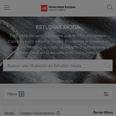
ESTUDIAR MODA
Descubre las oportunidades que te ofrece Creative
Campus para estudiar moda. Encuentra el grado o el
máster de Moda que mejor se adapte a tus intereses y
aspiraciones en la escuela más vanguardista.
Estudiar moda
Filtros
1
Borrar filtros
Moda
Grados Universitarios