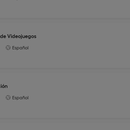
 de Videojuegos
Español
ción
Español