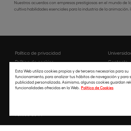
Nuestros acuerdos con empresas prestigiosas en el mundo de la
cultiva habilidades esenciales para la industria de la animación
Política de privacidad
Universida
Política de cookies
Contacto
Configurar cookies
Biblioteca
Esta Web utiliza cookies propias y de terceros necesarias para su
funcionamiento, para analizar tus hábitos de navegación y para s
Aviso legal
publicidad personalizada. Asimismo, algunas cookies guardan re
Política de compliance
funcionalidades ofrecidas en la Web.
Política de Cookies
Código ético
Protocolo de acoso
Política de IA