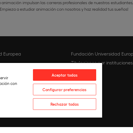
 animación impulsan las carreras profesionales de nuestros estudiante
. ¡Empieza a estudiar animación con nosotros y haz realidad tus sueños!
d Europea
Fundación Universidad Euro
Titulaciones por instituciones
Aceptar todas
ervir
lación con
Configurar preferencias
Rechazar todas