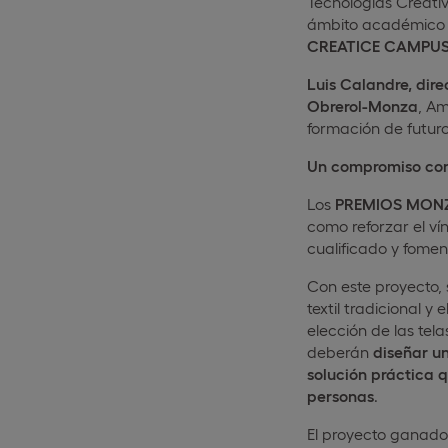
Tecnologías Creativ
ámbito académico y
CREATICE CAMPU
Luis Calandre,
dire
Obrerol-Monza
, Am
formación de futuros
Un compromiso con 
Los
PREMIOS MONZ
como reforzar el ví
cualificado y fome
Con este proyecto, 
textil tradicional y
elección de las tela
deberán
diseñar un
solución práctica q
personas
.
El proyecto ganado