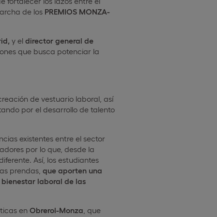
fortalecer los lazos entre el
marcha de los
PREMIOS MONZA-
id,
y el
director general de
iones que busca potenciar la
reación de vestuario laboral, así
tando por el desarrollo de talento
cias existentes entre el sector
ajadores por lo que, desde la
ferente. Así, los estudiantes
as prendas,
que aporten una
 bienestar laboral de las
cticas en
Obrerol-Monza
, que