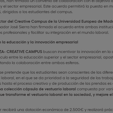
as, han firmado un convenio de colaboración con el objetivo de 
 el sector empresarial. Este acuerdo permitirá la puesta en 
S
, dirigidos a los estudiantes del campus.
ctor del Creative Campus de la Universidad Europea de Madr
ador José Sierra han firmado el acuerdo entre ambas instituc
 profesionales y facilitar su integración en el mundo laboral.
la educación y la innovación empresarial
A- CREATIVE CAMPUS
buscan incentivar la innovación en la c
nculo entre la educación superior y el sector empresarial, apos
ntando la colaboración entre ambas esferas.
se pretende que los estudiantes sean conscientes de las diferen
 el laboral, en el que se da prioridad a la seguridad de los trab
s hasta el proceso creativo y de producción de las prendas es di
a colección cápsula de vestuario laboral
compuesta por vari
ue transforme el vestuario laboral en la sociedad, y mejore el
r recibirá una dotación económica de 2.500€ y realizará prá