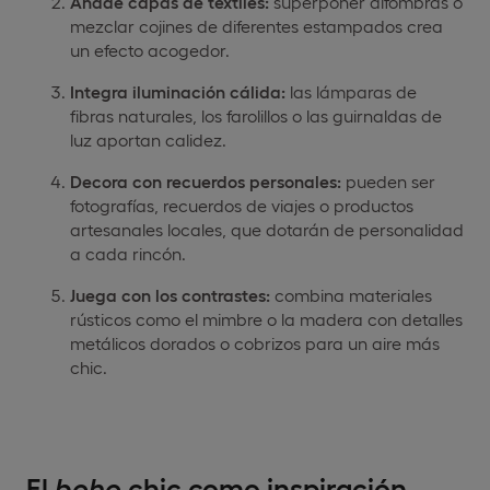
Añade capas de textiles:
superponer alfombras o
mezclar cojines de diferentes estampados crea
un efecto acogedor.
Integra iluminación cálida:
las lámparas de
fibras naturales, los farolillos o las guirnaldas de
luz aportan calidez.
Decora con recuerdos personales:
pueden ser
fotografías, recuerdos de viajes o productos
artesanales locales, que dotarán de personalidad
a cada rincón.
Juega con los contrastes:
combina materiales
rústicos como el mimbre o la madera con detalles
metálicos dorados o cobrizos para un aire más
chic.
El
boho
chic como inspiración