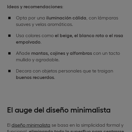
Ideas y recomendaciones
:
Opta por una
iluminación cálida
, con lámparas
suaves y velas aromáticas.
Usa colores como
el beige, el blanco roto o el rosa
empolvado
.
Añade
mantas, cojines y alfombras
con un tacto
mullido y agradable.
Decora con objetos personales que te traigan
buenos recuerdos
.
El auge del diseño minimalista
El
diseño minimalista
se basa en la simplicidad formal y
funcional,
eliminando todo lo superfluo para centrarse