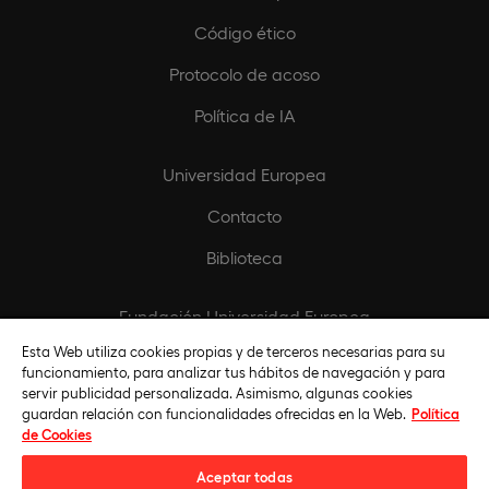
Código ético
Protocolo de acoso
Política de IA
Universidad Europea
Contacto
Biblioteca
Fundación Universidad Europea
Esta Web utiliza cookies propias y de terceros necesarias para su
Titulaciones por instituciones
funcionamiento, para analizar tus hábitos de navegación y para
servir publicidad personalizada. Asimismo, algunas cookies
guardan relación con funcionalidades ofrecidas en la Web.
Política
de Cookies
Aceptar todas