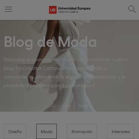
Blog de Moda
Descubre el apasionante mundo de la moda en nuestro
blog. En Creative Campus, fusionamos estilo y
conocimiento, ofreciéndote inspiración, tendencias y la
plataforma perfecta para tu creatividad.
Blog
Moda
Diseño
Moda
Animación
Interiores